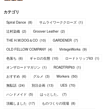
カテゴリ
Spiral Dance
(
8
)
サムライワーククローズ
(
1
)
辻村染織
(
2
)
Groover Leather
(
2
)
THE H.W.DOG＆CO
(
10
)
GARDENER
(
7
)
OLD FELLOW COMPANY
(
4
)
VintegeWorks
(
9
)
色落ち
(
6
)
ギャロの生態
(
10
)
ロードトリップ63
(
1
)
オンザロードマガジン
(
1
)
ROADTRIP63
(
1
)
おすすめ
(
6
)
グルメ
(
3
)
Workers
(
50
)
無駄話
(
24
)
別注企画
(
13
)
UES
(
70
)
ハンドメイド
(
5
)
はっとした。
(
7
)
頂戴しました
(
17
)
ものづくりの現場
(
8
)