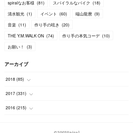
spiralなお客様
(
81
)
スパイラルなバイク
(
18
)
清水観光
(
1
)
イベント
(
60
)
端山龍麿
(
9
)
音楽
(
11
)
作り手の呟き
(
20
)
THE Y.M.WALK ON
(
74
)
作り手の本気コーデ
(
10
)
お願い！
(
3
)
アーカイブ
2018
(
85
)
(
9
)
2017
(
331
)
(
12
)
(
23
)
2016
(
215
)
(
13
)
(
28
)
(
37
)
©2003Spiral