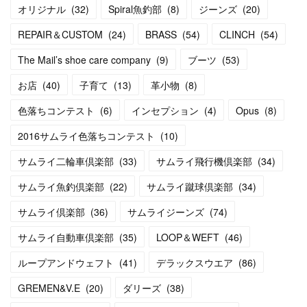
オリジナル
(
32
)
Spiral魚釣部
(
8
)
ジーンズ
(
20
)
REPAIR＆CUSTOM
(
24
)
BRASS
(
54
)
CLINCH
(
54
)
The Mail’s shoe care company
(
9
)
ブーツ
(
53
)
お店
(
40
)
子育て
(
13
)
革小物
(
8
)
色落ちコンテスト
(
6
)
インセプション
(
4
)
Opus
(
8
)
2016サムライ色落ちコンテスト
(
10
)
サムライ二輪車倶楽部
(
33
)
サムライ飛行機倶楽部
(
34
)
サムライ魚釣倶楽部
(
22
)
サムライ蹴球倶楽部
(
34
)
サムライ倶楽部
(
36
)
サムライジーンズ
(
74
)
サムライ自動車倶楽部
(
35
)
LOOP＆WEFT
(
46
)
ループアンドウェフト
(
41
)
デラックスウエア
(
86
)
GREMEN&V.E
(
20
)
ダリーズ
(
38
)