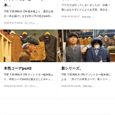
本…
マラカスは行ってしまいましたが、台風一
過とはならずにどんよりお天気。気分ま…
THE Y.M.WALK ON 植木様より、贅沢な呟
T
HE Y.M.WALK ON
き一本お届けします♪作り手の呟きpart3…
2016.09.21 02:17
作り手の
作
り手の呟き
2016.09.27 08:41
作り手の本気コーデ
本気コーデpart2
新シリーズ。
THE Y.M.WALK ON ディレクター植木様よ
THE Y.M.WALK ON ディレクター植木様に
り、本気コーデpart2が届きました♪やっ…
よる、「作りての本気コーデ」新シリー…
作
り手の本気コーデ
T
HE Y.M.WALK ON
2016.09.16 00:23
2016.08.30 09:28
作り手の