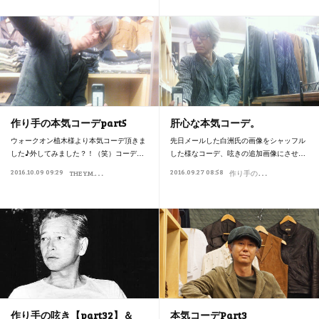
作り手の本気コーデpart5
肝心な本気コーデ。
ウォークオン植木様より本気コーデ頂きま
先日メールした白洲氏の画像をシャッフル
した♪外してみました？！（笑）コーデ…
した様なコーデ、呟きの追加画像にさせ…
T
HE Y.M.WALK ON
作
り手の本気コーデ
2016.10.09 09:29
2016.09.27 08:58
作り手の本気コーデ
作り手の呟き【part32】＆
本気コーデPart3