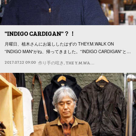
''INDIGO CARDIGAN''？！
月曜日、植木さんにお返ししたはずの THEY.M.WALK ON
”INDIGO MAN"がね、帰ってきました。''INDIGO CARDIGAN''と…
2017.07.12 09:00
作り手の呟き
THE Y.M.WALK ON
作り手の本気コ