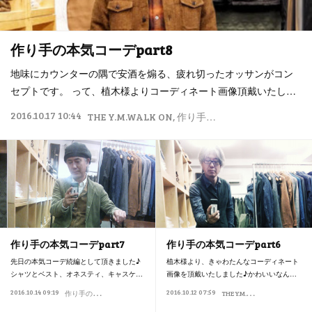
作り手の本気コーデpart8
地味にカウンターの隅で安酒を煽る、疲れ切ったオッサンがコン
セプトです。 って、植木様よりコーディネート画像頂戴いたし…
2016.10.17 10:44
THE Y.M.WALK ON
作り手の本気コーデ
作り手の本気コーデpart7
作り手の本気コーデpart6
先日の本気コーデ続編として頂きました♪
植木様より、きゃわたんなコーディネート
シャツとベスト、オネスティ、キャスケ…
画像を頂戴いたしました♪かわいいなん…
作
り手の本気コーデ
T
HE Y.M.WALK ON
2016.10.14 09:19
2016.10.12 07:59
作り手の