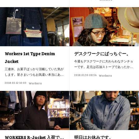
Workers 1st Type Denim
デスクワークにばっちぐー。
Jacket
今週もデスクワークに大わらわなテンチョ
ーです。足元は石油ストーブであったか…
三連休、お菓子ばっかり頂戴していた気が
します。皆さまいつもお気遣い本当にあ…
2018.01.30 08:54
Workers
2018.02.12 10:03
Workers
WORKERS R-Jacket 入荷で…
明日はお休みです。