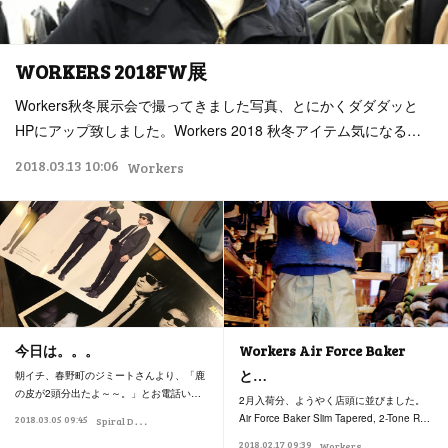
WORKERS 2018FW展
Workers秋冬展示会で撮ってきました写真、とにかくダダダッと
HPにアップ致しました。Workers 2018 秋冬アイテム気になる…
2018.03.13 10:06
Workers
今日は。。。
Workers Air Force Baker
と…
朝イチ、春野町のジミートさんより、「鹿
の皮が2頭分出たよ～～。」とお電話い…
2月入荷分、ようやく店頭に並びました。
S
piral Dance
Air Force Baker Slim Tapered, 2-Tone R…
2018.03.05 09:45
Workers
2018.02.17 09:39
Workers