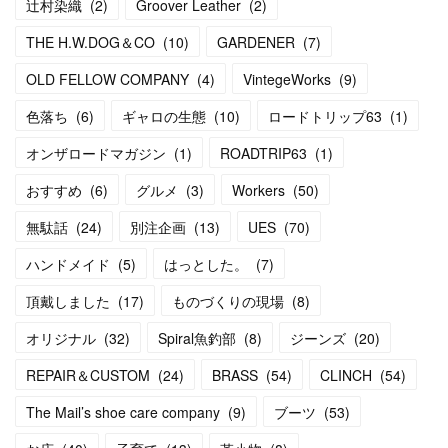
辻村染織
(
2
)
Groover Leather
(
2
)
THE H.W.DOG＆CO
(
10
)
GARDENER
(
7
)
OLD FELLOW COMPANY
(
4
)
VintegeWorks
(
9
)
色落ち
(
6
)
ギャロの生態
(
10
)
ロードトリップ63
(
1
)
オンザロードマガジン
(
1
)
ROADTRIP63
(
1
)
おすすめ
(
6
)
グルメ
(
3
)
Workers
(
50
)
無駄話
(
24
)
別注企画
(
13
)
UES
(
70
)
ハンドメイド
(
5
)
はっとした。
(
7
)
頂戴しました
(
17
)
ものづくりの現場
(
8
)
オリジナル
(
32
)
Spiral魚釣部
(
8
)
ジーンズ
(
20
)
REPAIR＆CUSTOM
(
24
)
BRASS
(
54
)
CLINCH
(
54
)
The Mail’s shoe care company
(
9
)
ブーツ
(
53
)