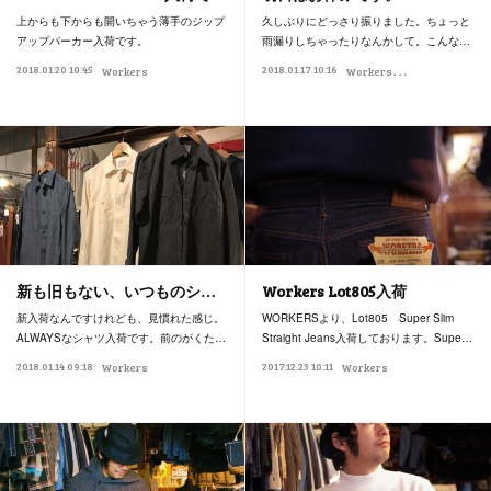
上からも下からも開いちゃう薄手のジップ
久しぶりにどっさり振りました。ちょっと
アップパーカー入荷です。
雨漏りしちゃったりなんかして。こんな…
W
orkers
2018.01.20 10:45
2018.01.17 10:16
Workers
お店
新も旧もない、いつものシ…
Workers Lot805入荷
新入荷なんですけれども、見慣れた感じ。
WORKERSより、Lot805 Super Slim
ALWAYSなシャツ入荷です。前のがくた…
Straight Jeans入荷しております。Supe…
2018.01.14 09:18
2017.12.23 10:11
Workers
Workers