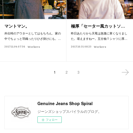
マントマン。
極厚「セーター風カットソ…
外出時のアウターとしてはもちろん、家の
昨日あたりから天竜は急激に寒くなりまし
中でちょっと羽織ったりひざ掛けにも。…
た。堪えますねー。五分袖Ｔシャツに厚…
2017.11.04 07:36
2017.10.31 08:23
Workers
Workers
1
2
3
Genuine Jeans Shop Spiral
ジーンズショップスパイラルのブログ。
フォロー