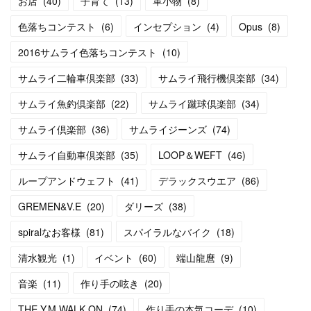
お店
(
40
)
子育て
(
13
)
革小物
(
8
)
色落ちコンテスト
(
6
)
インセプション
(
4
)
Opus
(
8
)
2016サムライ色落ちコンテスト
(
10
)
サムライ二輪車倶楽部
(
33
)
サムライ飛行機倶楽部
(
34
)
サムライ魚釣倶楽部
(
22
)
サムライ蹴球倶楽部
(
34
)
サムライ倶楽部
(
36
)
サムライジーンズ
(
74
)
サムライ自動車倶楽部
(
35
)
LOOP＆WEFT
(
46
)
ループアンドウェフト
(
41
)
デラックスウエア
(
86
)
GREMEN&V.E
(
20
)
ダリーズ
(
38
)
spiralなお客様
(
81
)
スパイラルなバイク
(
18
)
清水観光
(
1
)
イベント
(
60
)
端山龍麿
(
9
)
音楽
(
11
)
作り手の呟き
(
20
)
THE Y.M.WALK ON
(
74
)
作り手の本気コーデ
(
10
)