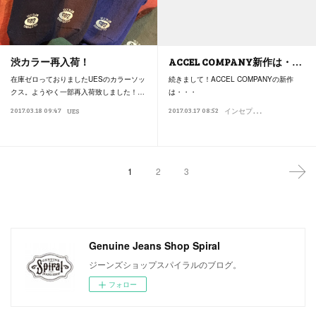
渋カラー再入荷！
ACCEL COMPANY新作は・…
在庫ゼロっておりましたUESのカラーソッ
続きまして！ACCEL COMPANYの新作
クス。ようやく一部再入荷致しました！…
は・・・
イ
ンセプション
2017.03.18 09:47
2017.03.17 08:52
UES
Opus
1
2
3
Genuine Jeans Shop Spiral
ジーンズショップスパイラルのブログ。
フォロー