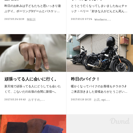
昨日のお休みは子どもたちと思いっきり遊
とうとう亡くなってしまいましたねぇチャ
ぶデイ。ボーリング3ゲームとバスケッ…
ック・ベリー「好きな人がどんどん死ん…
W
orkers
2017.03.24 11:19
2017.03.22 07:24
無駄話
はっとした。
サ
頑張ってる人に会いに行く。
昨日のバイク！
新天地で頑張ってる人にどうしても会いた
暖かくなってバイクのお客様もチラホラ♪
くて、こないだの出張の合間に新宿へ。
ご来店頂きました皆様ありがとうござい…
2017.03.20 09:43
2017.03.19 10:25
おすすめ
spiralなお客様
お店
spiralなお客様
スパイ