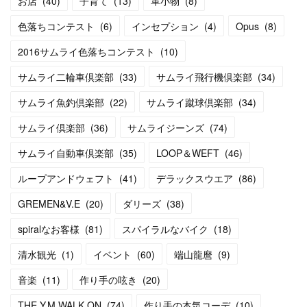
お店
(
40
)
子育て
(
13
)
革小物
(
8
)
色落ちコンテスト
(
6
)
インセプション
(
4
)
Opus
(
8
)
2016サムライ色落ちコンテスト
(
10
)
サムライ二輪車倶楽部
(
33
)
サムライ飛行機倶楽部
(
34
)
サムライ魚釣倶楽部
(
22
)
サムライ蹴球倶楽部
(
34
)
サムライ倶楽部
(
36
)
サムライジーンズ
(
74
)
サムライ自動車倶楽部
(
35
)
LOOP＆WEFT
(
46
)
ループアンドウェフト
(
41
)
デラックスウエア
(
86
)
GREMEN&V.E
(
20
)
ダリーズ
(
38
)
spiralなお客様
(
81
)
スパイラルなバイク
(
18
)
清水観光
(
1
)
イベント
(
60
)
端山龍麿
(
9
)
音楽
(
11
)
作り手の呟き
(
20
)
THE Y.M.WALK ON
(
74
)
作り手の本気コーデ
(
10
)