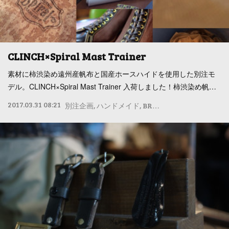
CLINCH×Spiral Mast Trainer
素材に柿渋染め遠州産帆布と国産ホースハイドを使用した別注モ
デル。CLINCH×Spiral Mast Trainer 入荷しました！柿渋染め帆…
2017.03.31 08:21
別注企画
ハンドメイド
BRASS
CLINCH
ブーツ