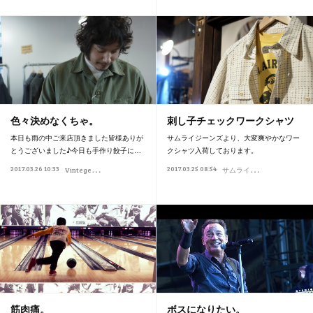
色々決めなくちゃ。
刺し子チェックワークシャツ
本日も雨の中ご来店頂きました皆様ありが
サムライジーンズより、大変爽やかなワー
とうございました♪今日も手作り餃子に…
クシャツ入荷しております。
V
integeWorks
サ
ムライジーンズ
2017.03.26 10:33
2017.03.25 08:54
Workers
筋肉痛。
ボスになりたい。