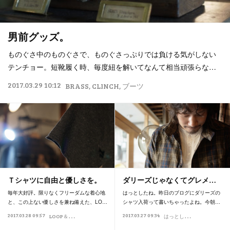
男前グッズ。
ものぐさ中のものぐさで、ものぐさっぷりでは負ける気がしない
テンチョー。短靴履く時、毎度紐を解いてなんて相当頑張らな…
2017.03.29 10:12
BRASS
CLINCH
ブーツ
Ｔシャツに自由と優しさを。
ダリーズじゃなくてグレメ…
毎年大好評。限りなくフリーダムな着心地
はっとしたね。昨日のブログにダリーズの
と、この上ない優しさを兼ね備えた、LO…
シャツ入荷って書いちゃったよね。今朝…
L
OOP＆WEFT
は
っとした。
2017.03.28 09:57
2017.03.27 09:34
ループアンドウェフト
GREMEN&V.E