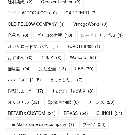
辻村染織
(
2
)
Groover Leather
(
2
)
THE H.W.DOG＆CO
(
10
)
GARDENER
(
7
)
OLD FELLOW COMPANY
(
4
)
VintegeWorks
(
9
)
色落ち
(
6
)
ギャロの生態
(
10
)
ロードトリップ63
(
1
)
オンザロードマガジン
(
1
)
ROADTRIP63
(
1
)
おすすめ
(
6
)
グルメ
(
3
)
Workers
(
50
)
無駄話
(
24
)
別注企画
(
13
)
UES
(
70
)
ハンドメイド
(
5
)
はっとした。
(
7
)
頂戴しました
(
17
)
ものづくりの現場
(
8
)
オリジナル
(
32
)
Spiral魚釣部
(
8
)
ジーンズ
(
20
)
REPAIR＆CUSTOM
(
24
)
BRASS
(
54
)
CLINCH
(
54
)
The Mail’s shoe care company
(
9
)
ブーツ
(
53
)