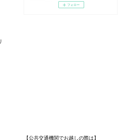
フォロー
リ
こ
【公共交通機関でお越しの際は】