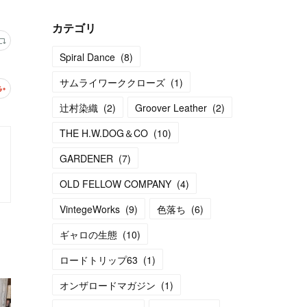
カテゴリ
Spiral Dance
(
8
)
サムライワーククローズ
(
1
)
辻村染織
(
2
)
Groover Leather
(
2
)
THE H.W.DOG＆CO
(
10
)
GARDENER
(
7
)
OLD FELLOW COMPANY
(
4
)
VintegeWorks
(
9
)
色落ち
(
6
)
ギャロの生態
(
10
)
ロードトリップ63
(
1
)
オンザロードマガジン
(
1
)