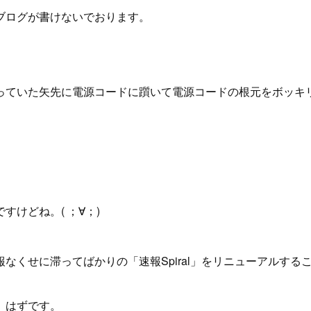
ブログが書けないでおります。
っていた矢先に電源コードに躓いて電源コードの根元をボッキ
けどね。( ；∀；)
くせに滞ってばかりの「速報Spiral」をリニューアルする
。はずです。