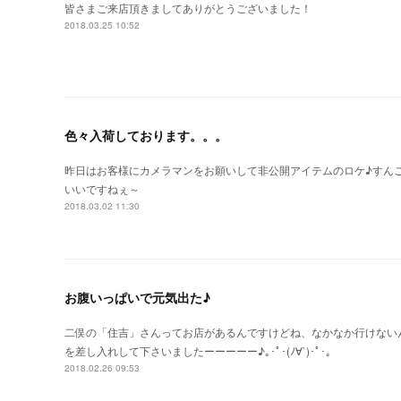
皆さまご来店頂きましてありがとうございました！
2018.03.25 10:52
色々入荷しております。。。
昨日はお客様にカメラマンをお願いして非公開アイテムのロケ♪すん
いいですねぇ～
2018.03.02 11:30
お腹いっぱいで元気出た♪
二俣の「住吉」さんってお店があるんですけどね、なかなか行けない
を差し入れして下さいましたーーーーー♪｡･ﾟ･(ﾉ∀`)･ﾟ･｡
2018.02.26 09:53