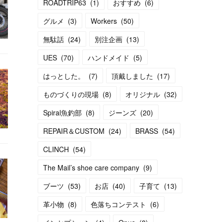
ROADTRIP63
(
1
)
おすすめ
(
6
)
グルメ
(
3
)
Workers
(
50
)
無駄話
(
24
)
別注企画
(
13
)
UES
(
70
)
ハンドメイド
(
5
)
はっとした。
(
7
)
頂戴しました
(
17
)
ものづくりの現場
(
8
)
オリジナル
(
32
)
Spiral魚釣部
(
8
)
ジーンズ
(
20
)
REPAIR＆CUSTOM
(
24
)
BRASS
(
54
)
CLINCH
(
54
)
The Mail’s shoe care company
(
9
)
ブーツ
(
53
)
お店
(
40
)
子育て
(
13
)
革小物
(
8
)
色落ちコンテスト
(
6
)