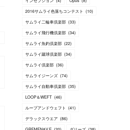
インセプション
(
4
)
Opus
(
8
)
2016サムライ色落ちコンテスト
(
10
)
サムライ二輪車倶楽部
(
33
)
サムライ飛行機倶楽部
(
34
)
サムライ魚釣倶楽部
(
22
)
サムライ蹴球倶楽部
(
34
)
サムライ倶楽部
(
36
)
サムライジーンズ
(
74
)
サムライ自動車倶楽部
(
35
)
LOOP＆WEFT
(
46
)
ループアンドウェフト
(
41
)
デラックスウエア
(
86
)
GREMEN&V.E
(
20
)
ダリーズ
(
38
)