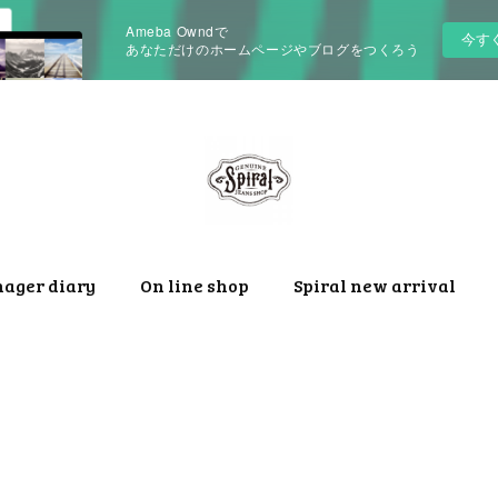
Ameba Owndで
今す
あなただけのホームページやブログをつくろう
nager diary
On line shop
Spiral new arrival