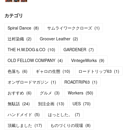
カテゴリ
Spiral Dance
(
8
)
サムライワーククローズ
(
1
)
辻村染織
(
2
)
Groover Leather
(
2
)
THE H.W.DOG＆CO
(
10
)
GARDENER
(
7
)
OLD FELLOW COMPANY
(
4
)
VintegeWorks
(
9
)
色落ち
(
6
)
ギャロの生態
(
10
)
ロードトリップ63
(
1
)
オンザロードマガジン
(
1
)
ROADTRIP63
(
1
)
おすすめ
(
6
)
グルメ
(
3
)
Workers
(
50
)
無駄話
(
24
)
別注企画
(
13
)
UES
(
70
)
ハンドメイド
(
5
)
はっとした。
(
7
)
頂戴しました
(
17
)
ものづくりの現場
(
8
)