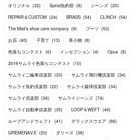
オリジナル
(
32
)
Spiral魚釣部
(
8
)
ジーンズ
(
20
)
REPAIR＆CUSTOM
(
24
)
BRASS
(
54
)
CLINCH
(
54
)
The Mail’s shoe care company
(
9
)
ブーツ
(
53
)
お店
(
40
)
子育て
(
13
)
革小物
(
8
)
色落ちコンテスト
(
6
)
インセプション
(
4
)
Opus
(
8
)
2016サムライ色落ちコンテスト
(
10
)
サムライ二輪車倶楽部
(
33
)
サムライ飛行機倶楽部
(
34
)
サムライ魚釣倶楽部
(
22
)
サムライ蹴球倶楽部
(
34
)
サムライ倶楽部
(
36
)
サムライジーンズ
(
74
)
サムライ自動車倶楽部
(
35
)
LOOP＆WEFT
(
46
)
ループアンドウェフト
(
41
)
デラックスウエア
(
86
)
GREMEN&V.E
(
20
)
ダリーズ
(
38
)