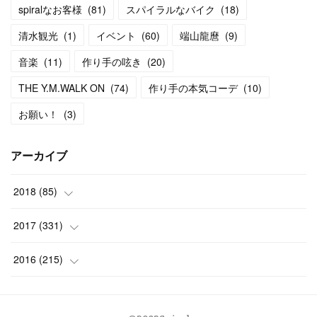
spiralなお客様
(
81
)
スパイラルなバイク
(
18
)
清水観光
(
1
)
イベント
(
60
)
端山龍麿
(
9
)
音楽
(
11
)
作り手の呟き
(
20
)
THE Y.M.WALK ON
(
74
)
作り手の本気コーデ
(
10
)
お願い！
(
3
)
アーカイブ
2018
(
85
)
(
9
)
2017
(
331
)
(
12
)
(
23
)
2016
(
215
)
(
13
)
(
28
)
(
37
)