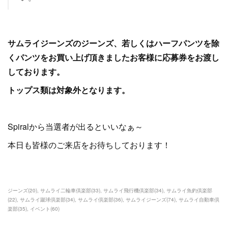
サムライジーンズのジーンズ、若しくはハーフパンツを除
くパンツをお買い上げ頂きましたお客様に応募券をお渡し
しております。
トップス類は対象外となります。
Spiralから当選者が出るといいなぁ～
本日も皆様のご来店をお待ちしております！
ジーンズ
(
20
)
サムライ二輪車倶楽部
(
33
)
サムライ飛行機倶楽部
(
34
)
サムライ魚釣倶楽部
(
22
)
サムライ蹴球倶楽部
(
34
)
サムライ倶楽部
(
36
)
サムライジーンズ
(
74
)
サムライ自動車倶
楽部
(
35
)
イベント
(
60
)