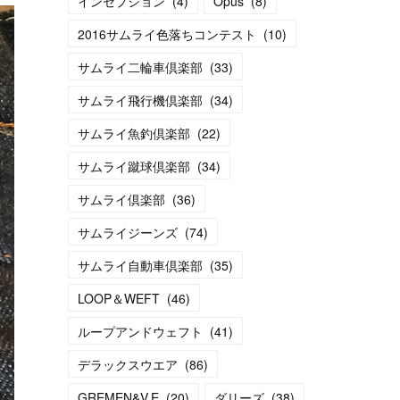
インセプション
(
4
)
Opus
(
8
)
2016サムライ色落ちコンテスト
(
10
)
サムライ二輪車倶楽部
(
33
)
サムライ飛行機倶楽部
(
34
)
サムライ魚釣倶楽部
(
22
)
サムライ蹴球倶楽部
(
34
)
サムライ倶楽部
(
36
)
サムライジーンズ
(
74
)
サムライ自動車倶楽部
(
35
)
LOOP＆WEFT
(
46
)
ループアンドウェフト
(
41
)
デラックスウエア
(
86
)
GREMEN&V.E
(
20
)
ダリーズ
(
38
)