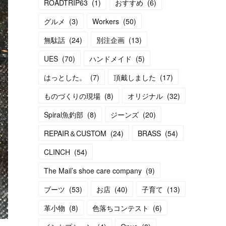
ROADTRIP63
(
1
)
おすすめ
(
6
)
グルメ
(
3
)
Workers
(
50
)
無駄話
(
24
)
別注企画
(
13
)
UES
(
70
)
ハンドメイド
(
5
)
はっとした。
(
7
)
頂戴しました
(
17
)
ものづくりの現場
(
8
)
オリジナル
(
32
)
Spiral魚釣部
(
8
)
ジーンズ
(
20
)
REPAIR＆CUSTOM
(
24
)
BRASS
(
54
)
CLINCH
(
54
)
The Mail’s shoe care company
(
9
)
ブーツ
(
53
)
お店
(
40
)
子育て
(
13
)
革小物
(
8
)
色落ちコンテスト
(
6
)