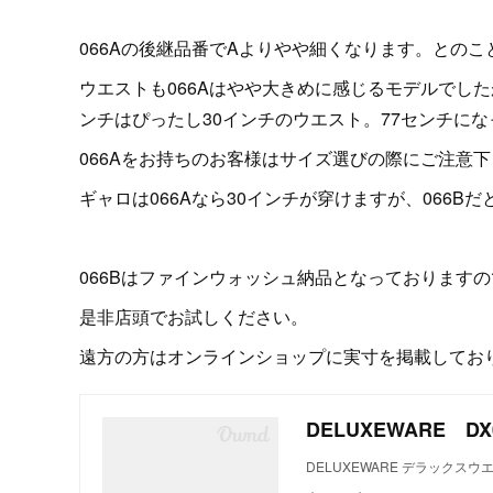
066Aの後継品番でAよりやや細くなります。との
ウエストも066Aはやや大きめに感じるモデルでした
ンチはぴったし30インチのウエスト。77センチに
066Aをお持ちのお客様はサイズ選びの際にご注意
ギャロは066Aなら30インチが穿けますが、066B
066Bはファインウォッシュ納品となっております
是非店頭でお試しください。
遠方の方はオンラインショップに実寸を掲載してお
DELUXEWARE D
DELUXEWARE デラックスウエア