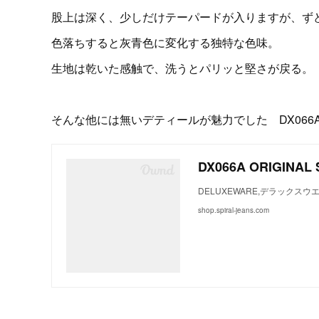
股上は深く、少しだけテーパードが入りますが、ず
色落ちすると灰青色に変化する独特な色味。
生地は乾いた感触で、洗うとパリッと堅さが戻る。
そんな他には無いデティールが魅力でした DX066
DX066A ORIGINAL
DELUXEWARE,デラックスウエア
shop.spiral-jeans.com