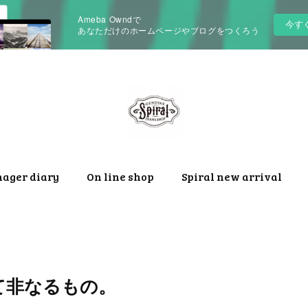
Ameba Owndで
今す
あなただけのホームページやブログをつくろう
nager diary
On line shop
Spiral new arrival
 似て非なるもの。