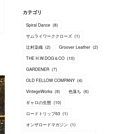
カテゴリ
Spiral Dance
(
8
)
サムライワーククローズ
(
1
)
辻村染織
(
2
)
Groover Leather
(
2
)
THE H.W.DOG＆CO
(
10
)
GARDENER
(
7
)
OLD FELLOW COMPANY
(
4
)
VintegeWorks
(
9
)
色落ち
(
6
)
ギャロの生態
(
10
)
ロードトリップ63
(
1
)
オンザロードマガジン
(
1
)