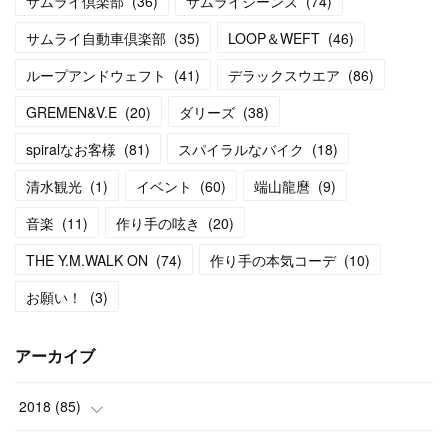
サムライ倶楽部
(
36
)
サムライジーンズ
(
74
)
サムライ自動車倶楽部
(
35
)
LOOP＆WEFT
(
46
)
ループアンドウェフト
(
41
)
デラックスウエア
(
86
)
GREMEN&V.E
(
20
)
ダリーズ
(
38
)
spiralなお客様
(
81
)
スパイラルなバイク
(
18
)
清水観光
(
1
)
イベント
(
60
)
端山龍麿
(
9
)
音楽
(
11
)
作り手の呟き
(
20
)
THE Y.M.WALK ON
(
74
)
作り手の本気コーデ
(
10
)
お願い！
(
3
)
アーカイブ
2018
(
85
)