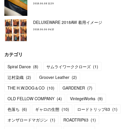
2018.06.08 11:29
DELUXEWARE 2018AW 着用イメージ
2018.06.06 04:15
カテゴリ
Spiral Dance
(
8
)
サムライワーククローズ
(
1
)
辻村染織
(
2
)
Groover Leather
(
2
)
THE H.W.DOG＆CO
(
10
)
GARDENER
(
7
)
OLD FELLOW COMPANY
(
4
)
VintegeWorks
(
9
)
色落ち
(
6
)
ギャロの生態
(
10
)
ロードトリップ63
(
1
)
オンザロードマガジン
(
1
)
ROADTRIP63
(
1
)