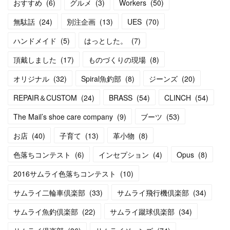
おすすめ
(
6
)
グルメ
(
3
)
Workers
(
50
)
無駄話
(
24
)
別注企画
(
13
)
UES
(
70
)
ハンドメイド
(
5
)
はっとした。
(
7
)
頂戴しました
(
17
)
ものづくりの現場
(
8
)
オリジナル
(
32
)
Spiral魚釣部
(
8
)
ジーンズ
(
20
)
REPAIR＆CUSTOM
(
24
)
BRASS
(
54
)
CLINCH
(
54
)
The Mail’s shoe care company
(
9
)
ブーツ
(
53
)
お店
(
40
)
子育て
(
13
)
革小物
(
8
)
色落ちコンテスト
(
6
)
インセプション
(
4
)
Opus
(
8
)
2016サムライ色落ちコンテスト
(
10
)
サムライ二輪車倶楽部
(
33
)
サムライ飛行機倶楽部
(
34
)
サムライ魚釣倶楽部
(
22
)
サムライ蹴球倶楽部
(
34
)