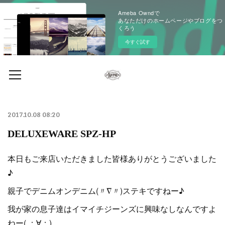
Ameba Owndで
あなただけのホームページやブログをつ
くろう
今すぐ試す
2017.10.08 08:20
DELUXEWARE SPZ-HP
本日もご来店いただきました皆様ありがとうございました
♪
親子でデニムオンデニム(〃∇〃)ステキですねー♪
我が家の息子達はイマイチジーンズに興味なしなんですよ
ねー( ；∀；)