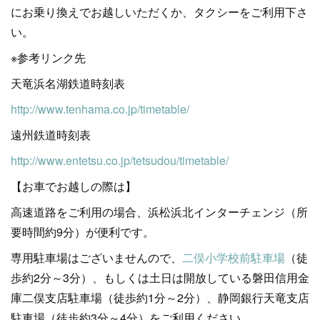
にお乗り換えでお越しいただくか、タクシーをご利用下さ
い。
※参考リンク先
天竜浜名湖鉄道時刻表
http://www.tenhama.co.jp/timetable/
遠州鉄道時刻表
http://www.entetsu.co.jp/tetsudou/timetable/
【お車でお越しの際は】
高速道路をご利用の場合、浜松浜北インターチェンジ（所
要時間約9分）が便利です。
専用駐車場はございませんので、
二俣小学校前駐車場
（徒
歩約2分～3分）、もしくは土日は開放している磐田信用金
庫二俣支店駐車場（徒歩約1分～2分）、静岡銀行天竜支店
駐車場（徒歩約3分～4分）をご利用ください。