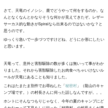
さて、天竜のイノシシ、鹿でどうやって何をするのか。な
んとなくなんとかなりそうな何かが見えてきたぞ。レザー
サーカス的な動きがSpiralなら出来るのではないかな？と
思うのです。
ゆっくり急いで一歩づつですけどね、
どうにか形にしたい
と思います。
天竜って、意外と害獣駆除の数が多くは無いって事がわか
りました。それから害獣駆除したお肉食べちゃいけないル
ールが天竜にあることも知りました。
これはたまたま別件でお尋ねした「
秘密村
」（龍山のキャ
ンプ場です。）の村長さんに伺った話しなんですが。。。
ホントにそんなつもりじゃなく、今年の夏のキャンプにど
うかなーって下見をしに行った「秘密村」の村長さんが鹿