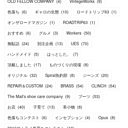
OLD FELLOW COMPANY
(
4
)
VintegeWorks
(
9
)
色落ち
(
6
)
ギャロの生態
(
10
)
ロードトリップ63
(
1
)
オンザロードマガジン
(
1
)
ROADTRIP63
(
1
)
おすすめ
(
6
)
グルメ
(
3
)
Workers
(
50
)
無駄話
(
24
)
別注企画
(
13
)
UES
(
70
)
ハンドメイド
(
5
)
はっとした。
(
7
)
頂戴しました
(
17
)
ものづくりの現場
(
8
)
オリジナル
(
32
)
Spiral魚釣部
(
8
)
ジーンズ
(
20
)
REPAIR＆CUSTOM
(
24
)
BRASS
(
54
)
CLINCH
(
54
)
The Mail’s shoe care company
(
9
)
ブーツ
(
53
)
お店
(
40
)
子育て
(
13
)
革小物
(
8
)
色落ちコンテスト
(
6
)
インセプション
(
4
)
Opus
(
8
)