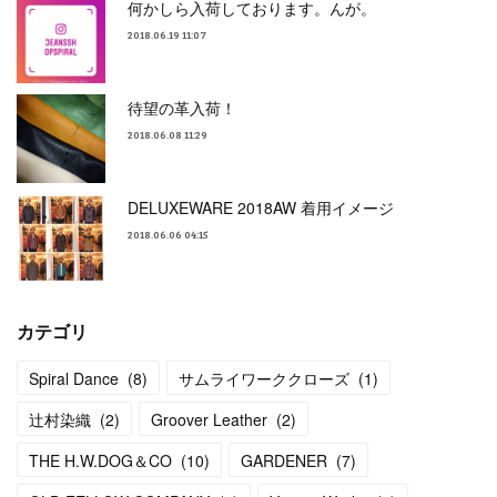
何かしら入荷しております。んが。
2018.06.19 11:07
待望の革入荷！
2018.06.08 11:29
DELUXEWARE 2018AW 着用イメージ
2018.06.06 04:15
カテゴリ
Spiral Dance
(
8
)
サムライワーククローズ
(
1
)
辻村染織
(
2
)
Groover Leather
(
2
)
THE H.W.DOG＆CO
(
10
)
GARDENER
(
7
)