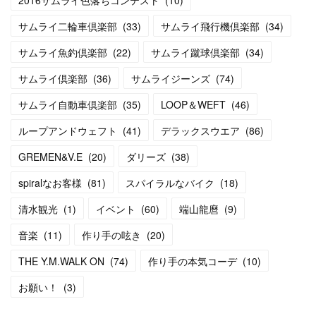
2016サムライ色落ちコンテスト
(
10
)
サムライ二輪車倶楽部
(
33
)
サムライ飛行機倶楽部
(
34
)
サムライ魚釣倶楽部
(
22
)
サムライ蹴球倶楽部
(
34
)
サムライ倶楽部
(
36
)
サムライジーンズ
(
74
)
サムライ自動車倶楽部
(
35
)
LOOP＆WEFT
(
46
)
ループアンドウェフト
(
41
)
デラックスウエア
(
86
)
GREMEN&V.E
(
20
)
ダリーズ
(
38
)
spiralなお客様
(
81
)
スパイラルなバイク
(
18
)
清水観光
(
1
)
イベント
(
60
)
端山龍麿
(
9
)
音楽
(
11
)
作り手の呟き
(
20
)
THE Y.M.WALK ON
(
74
)
作り手の本気コーデ
(
10
)
お願い！
(
3
)