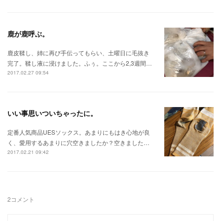
鹿が鹿呼ぶ。
鹿皮鞣し、姉に再び手伝ってもらい、土曜日に毛抜き
完了。鞣し液に浸けました。ふぅ。ここから2,3週間…
2017.02.27 09:54
いい事思いついちゃったに。
定番人気商品UESソックス。あまりにもはき心地が良
く、愛用するあまりに穴空きましたか？空きました…
2017.02.21 09:42
2
コメント