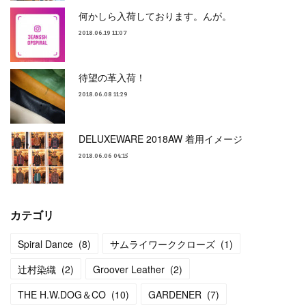
何かしら入荷しております。んが。
2018.06.19 11:07
待望の革入荷！
2018.06.08 11:29
DELUXEWARE 2018AW 着用イメージ
2018.06.06 04:15
カテゴリ
Spiral Dance
(
8
)
サムライワーククローズ
(
1
)
辻村染織
(
2
)
Groover Leather
(
2
)
THE H.W.DOG＆CO
(
10
)
GARDENER
(
7
)