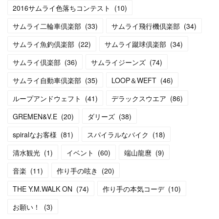
2016サムライ色落ちコンテスト
(
10
)
サムライ二輪車倶楽部
(
33
)
サムライ飛行機倶楽部
(
34
)
サムライ魚釣倶楽部
(
22
)
サムライ蹴球倶楽部
(
34
)
サムライ倶楽部
(
36
)
サムライジーンズ
(
74
)
サムライ自動車倶楽部
(
35
)
LOOP＆WEFT
(
46
)
ループアンドウェフト
(
41
)
デラックスウエア
(
86
)
GREMEN&V.E
(
20
)
ダリーズ
(
38
)
spiralなお客様
(
81
)
スパイラルなバイク
(
18
)
清水観光
(
1
)
イベント
(
60
)
端山龍麿
(
9
)
音楽
(
11
)
作り手の呟き
(
20
)
THE Y.M.WALK ON
(
74
)
作り手の本気コーデ
(
10
)
お願い！
(
3
)