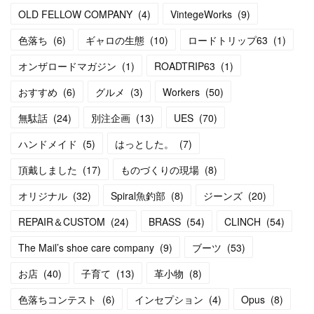
OLD FELLOW COMPANY
(
4
)
VintegeWorks
(
9
)
色落ち
(
6
)
ギャロの生態
(
10
)
ロードトリップ63
(
1
)
オンザロードマガジン
(
1
)
ROADTRIP63
(
1
)
おすすめ
(
6
)
グルメ
(
3
)
Workers
(
50
)
無駄話
(
24
)
別注企画
(
13
)
UES
(
70
)
ハンドメイド
(
5
)
はっとした。
(
7
)
頂戴しました
(
17
)
ものづくりの現場
(
8
)
オリジナル
(
32
)
Spiral魚釣部
(
8
)
ジーンズ
(
20
)
REPAIR＆CUSTOM
(
24
)
BRASS
(
54
)
CLINCH
(
54
)
The Mail’s shoe care company
(
9
)
ブーツ
(
53
)
お店
(
40
)
子育て
(
13
)
革小物
(
8
)
色落ちコンテスト
(
6
)
インセプション
(
4
)
Opus
(
8
)