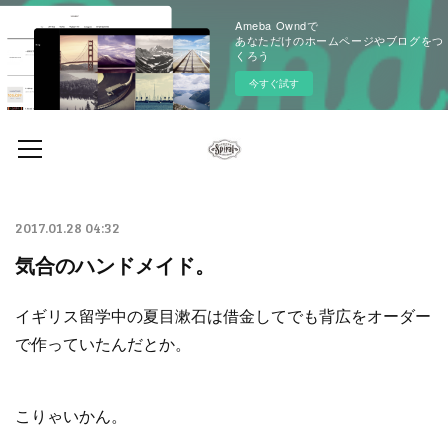
Ameba Owndで
あなただけのホームページやブログをつ
くろう
今すぐ試す
2017.01.28 04:32
気合のハンドメイド。
イギリス留学中の夏目漱石は借金してでも背広をオーダー
で作っていたんだとか。
こりゃいかん。