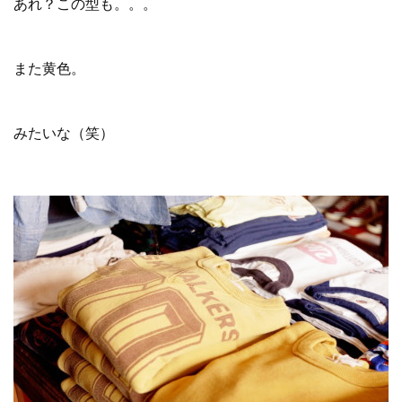
あれ？この型も。。。
また黄色。
みたいな（笑）