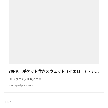
70PK ポケット付きスウェット（イエロー） - ジーンズショップSpiral spiral-net
UES,ウエス,70PK,イエロー
shop.spiral-jeans.com
UES
(
70
)