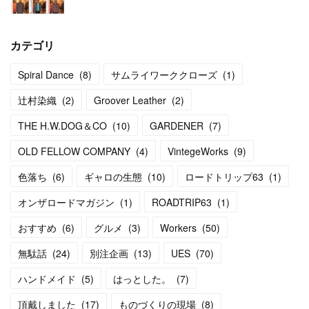
カテゴリ
Spiral Dance
(
8
)
サムライワーククローズ
(
1
)
辻村染織
(
2
)
Groover Leather
(
2
)
THE H.W.DOG＆CO
(
10
)
GARDENER
(
7
)
OLD FELLOW COMPANY
(
4
)
VintegeWorks
(
9
)
色落ち
(
6
)
ギャロの生態
(
10
)
ロードトリップ63
(
1
)
オンザロードマガジン
(
1
)
ROADTRIP63
(
1
)
おすすめ
(
6
)
グルメ
(
3
)
Workers
(
50
)
無駄話
(
24
)
別注企画
(
13
)
UES
(
70
)
ハンドメイド
(
5
)
はっとした。
(
7
)
頂戴しました
(
17
)
ものづくりの現場
(
8
)