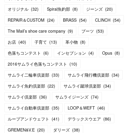
オリジナル
(
32
)
Spiral魚釣部
(
8
)
ジーンズ
(
20
)
REPAIR＆CUSTOM
(
24
)
BRASS
(
54
)
CLINCH
(
54
)
The Mail’s shoe care company
(
9
)
ブーツ
(
53
)
お店
(
40
)
子育て
(
13
)
革小物
(
8
)
色落ちコンテスト
(
6
)
インセプション
(
4
)
Opus
(
8
)
2016サムライ色落ちコンテスト
(
10
)
サムライ二輪車倶楽部
(
33
)
サムライ飛行機倶楽部
(
34
)
サムライ魚釣倶楽部
(
22
)
サムライ蹴球倶楽部
(
34
)
サムライ倶楽部
(
36
)
サムライジーンズ
(
74
)
サムライ自動車倶楽部
(
35
)
LOOP＆WEFT
(
46
)
ループアンドウェフト
(
41
)
デラックスウエア
(
86
)
GREMEN&V.E
(
20
)
ダリーズ
(
38
)