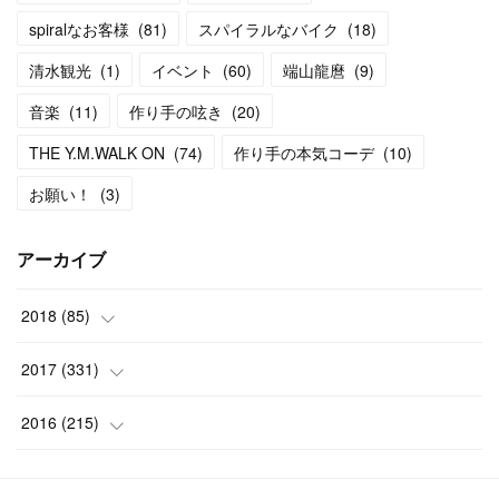
spiralなお客様
(
81
)
スパイラルなバイク
(
18
)
清水観光
(
1
)
イベント
(
60
)
端山龍麿
(
9
)
音楽
(
11
)
作り手の呟き
(
20
)
THE Y.M.WALK ON
(
74
)
作り手の本気コーデ
(
10
)
お願い！
(
3
)
アーカイブ
2018
(
85
)
(
9
)
2017
(
331
)
(
12
)
(
23
)
2016
(
215
)
(
13
)
(
28
)
(
37
)